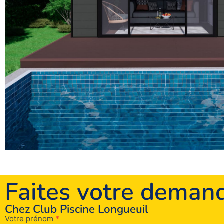
Faites votre deman
Chez Club Piscine Longueuil
Votre prénom
*
Soumission