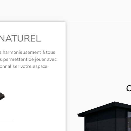
 NATUREL
pte harmonieusement à tous
s permettent de jouer avec
sonnaliser votre espace.
C