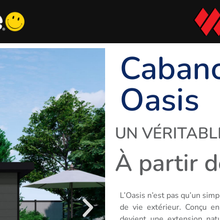
Caban
Oasis
UN VÉRITABL
À partir 
L’Oasis n’est pas qu’un simp
de vie extérieur. Conçu e
devient une extension nat