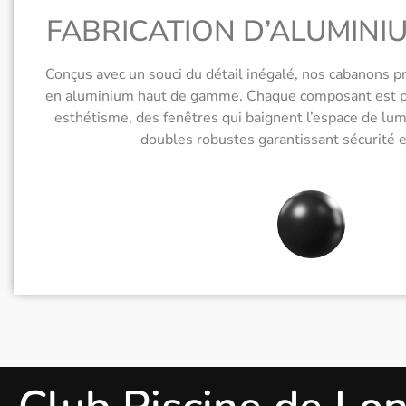
FABRICATION D’ALUMINI
Conçus avec un souci du détail inégalé, nos cabanons p
en aluminium haut de gamme. Chaque composant est pen
esthétisme, des fenêtres qui baignent l’espace de lum
doubles robustes garantissant sécurité et